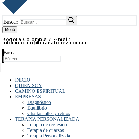
Buscar:
Menú
Bogotá Colombia / E-mail:
informacion@lilianalopez.com.co
Buscar:
INICIO
QUIÉN SOY
CAMINO ESPIRITUAL
EMPRESAS
Diagnóstico
Equilibrio
Charlas taller y retiros
TERAPIA PERSONALIZADA
Terapia de regresión
Terapia de cuarzos
Terapia Personalizada