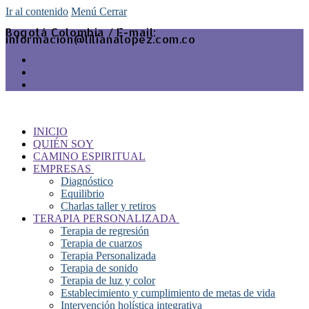
Ir al contenido
Menú
Cerrar
Bogotá Colombia / E-mail:
informacion@lilianalopez.com.co
INICIO
QUIÉN SOY
CAMINO ESPIRITUAL
EMPRESAS
Diagnóstico
Equilibrio
Charlas taller y retiros
TERAPIA PERSONALIZADA
Terapia de regresión
Terapia de cuarzos
Terapia Personalizada
Terapia de sonido
Terapia de luz y color
Establecimiento y cumplimiento de metas de vida
Intervención holística integrativa